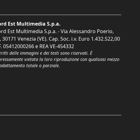
rd Est Multimedia S.p.a.
rd Est Multimedia S.p.a. - Via Alessandro Poerio,
, 30171 Venezia (VE). Cap. Soc. i.v. Euro 1.432.522,00
F. 05412000266 e REA VE-454332
iritti delle immagini e dei testi sono riservati. È
pressamente vietata la loro riproduzione con qualsiasi mezzo
'adattamento totale o parziale.