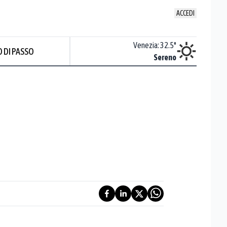
ACCEDI
Udine
:
32.9
°
Venezia
:
32.5
°
 DI PASSO
ente soleggiato
Sereno
Prev