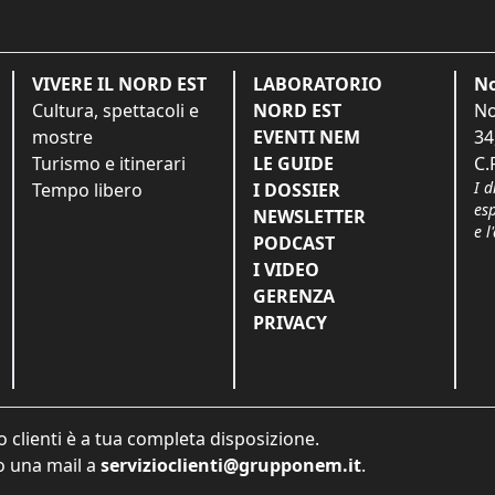
VIVERE IL NORD EST
LABORATORIO
No
Cultura, spettacoli e
NORD EST
No
mostre
EVENTI NEM
34
Turismo e itinerari
LE GUIDE
C.
I d
Tempo libero
I DOSSIER
es
NEWSLETTER
e l
PODCAST
I VIDEO
GERENZA
PRIVACY
o clienti è a tua completa disposizione.
 una mail a
servizioclienti@grupponem.it
.