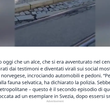
oggi che un alce, che si era avventurato nel centr
irati dai testimoni e diventati virali sui social m
 norvegese, incrociando automobili e pedoni. “Per 
lla fauna selvatica, ha dichiarato la polizia. Sebb
etropolitane – questo è il secondo episodio di que
 toccata ad un esemplare in Svezia, dopo essersi s