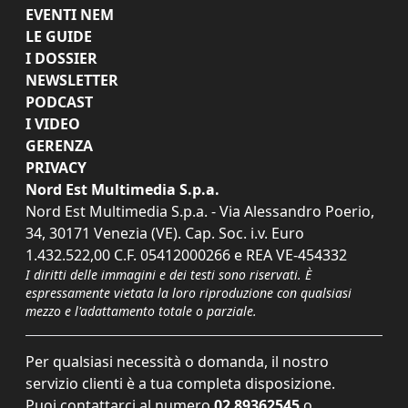
EVENTI NEM
LE GUIDE
I DOSSIER
NEWSLETTER
PODCAST
I VIDEO
GERENZA
PRIVACY
Nord Est Multimedia S.p.a.
Nord Est Multimedia S.p.a. - Via Alessandro Poerio,
34, 30171 Venezia (VE). Cap. Soc. i.v. Euro
1.432.522,00 C.F. 05412000266 e REA VE-454332
I diritti delle immagini e dei testi sono riservati. È
espressamente vietata la loro riproduzione con qualsiasi
mezzo e l'adattamento totale o parziale.
Per qualsiasi necessità o domanda, il nostro
servizio clienti è a tua completa disposizione.
Puoi contattarci al numero
02 89362545
o