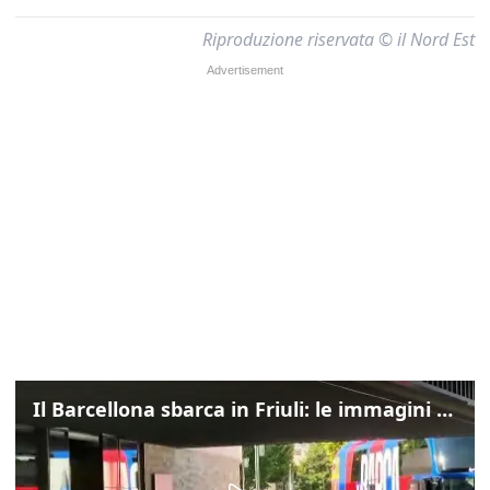
Riproduzione riservata © il Nord Est
Il Barcellona sbarca in Friuli: le immagini dell'arrivo in albergo