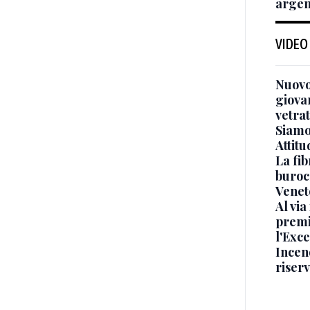
argen
VIDEO
Nuovo
giova
vetra
Siamo 
Attitu
La fib
burocr
Venet
Al via
premi
l'Exc
Incend
riser