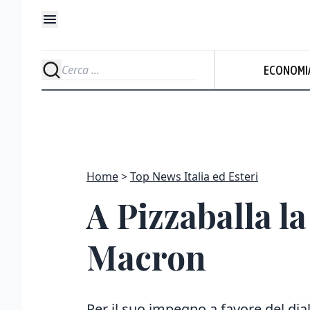
ECONOMI
Home
Top News Italia ed Esteri
A Pizzaballa l
Macron
Per il suo impegno a favore del di