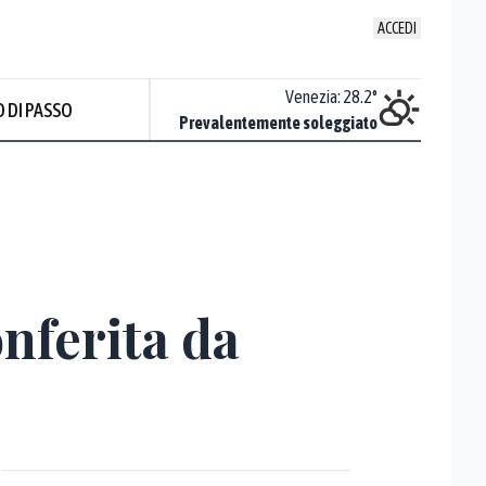
ACCEDI
Udine
:
27.5
°
Venezia
:
28.2
°
 DI PASSO
ente soleggiato
Prevalentemente soleggiato
onferita da