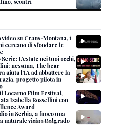
tino, scontri
 video su Crans-Montana, i
ni cercano di sfondare le
te
Serie: L'estate nei tuoi occhi,
dini: nessuna, The bear
ra aiuta l'IA ad abbattere la
azia, progetto pilota in
o
 il Locarno Film Festival,
ata Isabella Rossellini con
ellence Award
io in Serbia, a fuoco una
va naturale vicino Belgrado