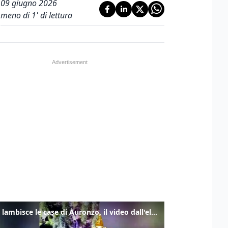
09 giugno 2026
meno di 1' di lettura
Frana lambisce le case di Auronzo, il video dall'elicottero dei vigili del fuoco