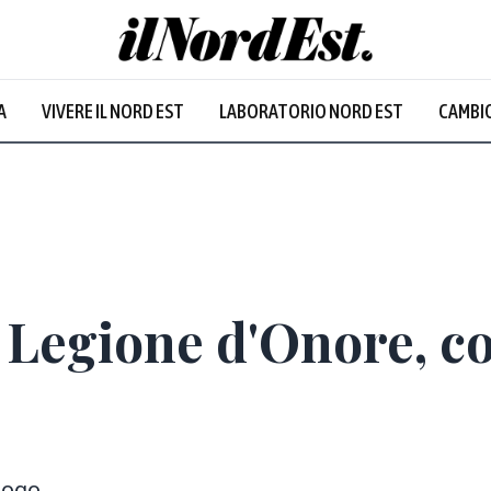
A
VIVERE IL NORD EST
LABORATORIO NORD EST
CAMBIO
Prevalentem
a Legione d'Onore, c
alogo