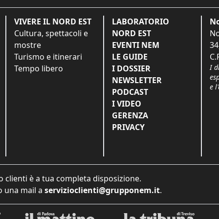
VIVERE IL NORD EST
LABORATORIO
No
Cultura, spettacoli e
NORD EST
No
mostre
EVENTI NEM
34
Turismo e itinerari
LE GUIDE
C.
I d
Tempo libero
I DOSSIER
es
NEWSLETTER
e l
PODCAST
I VIDEO
GERENZA
PRIVACY
o clienti è a tua completa disposizione.
 una mail a
servizioclienti@grupponem.it
.