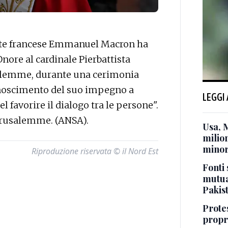
nte francese Emmanuel Macron ha
Onore al cardinale Pierbattista
usalemme, durante una cerimonia
iconoscimento del suo impegno a
LEGGI
l favorire il dialogo tra le persone".
 Gerusalemme. (ANSA).
Usa, 
milion
minor
Riproduzione riservata © il Nord Est
Fonti 
mutua
Pakis
Protes
propr