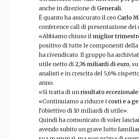
anche in direzione di
Generali
.
È quanto ha assicurato il ceo
Carlo M
conference call di presentazione dei 
«Abbiamo chiuso il
miglior trimestr
positivo di tutte le componenti della 
ha rivendicato. Il gruppo ha archivi
utile netto di
2,76 miliardi di euro
, s
analisti e in crescita del 5,6% rispe
anno.
«Si tratta di un
risultato eccezionale
«Continuiamo a ridurre i
costi e a g
l’obiettivo di 10 miliardi di utile».
Quindi ha comunicato di voler lasciar
avendo subito un grave lutto familiar
sua mamma), ma non prima di sgombr