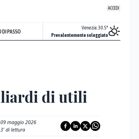
ACCEDI
Udine
:
27.9
°
Venezia
:
30.5
°
 DI PASSO
ente soleggiato
Prevalentemente soleggiato
Prev
iardi di utili
09 maggio 2026
3
' di lettura