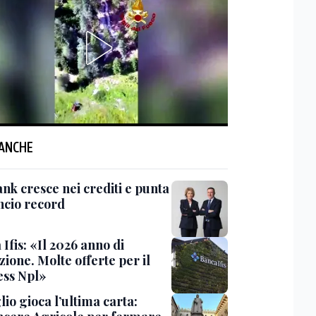
 ANCHE
nk cresce nei crediti e punta
ancio record
Ifis: «Il 2026 anno di
zione. Molte offerte per il
ess Npl»
io gioca l’ultima carta: