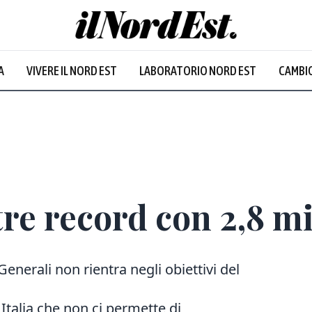
A
VIVERE IL NORD EST
LABORATORIO NORD EST
CAMBIO
Prevalentem
re record con 2,8 mil
 Generali non rientra negli obiettivi del
talia che non ci permette di