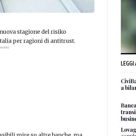
a nuova stagione del risiko
talia per ragioni di antitrust.
LEGGI
CiviBa
a bil
Banca 
transi
busin
Lovagl
ssibili mire su altre banche, ma