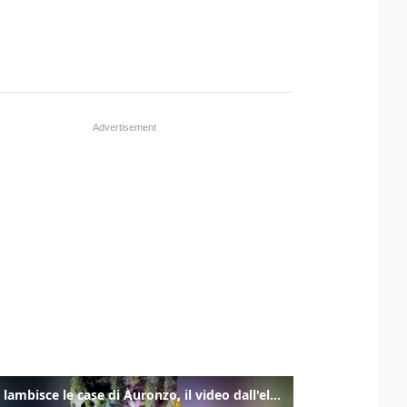
Frana lambisce le case di Auronzo, il video dall'elicottero dei vigili del fuoco