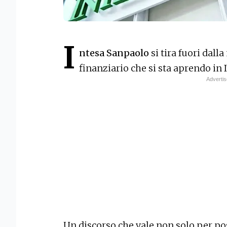
I
ntesa Sanpaolo
si tira fuori dall
finanziario che si sta aprendo in I
Un discorso che vale non solo per po