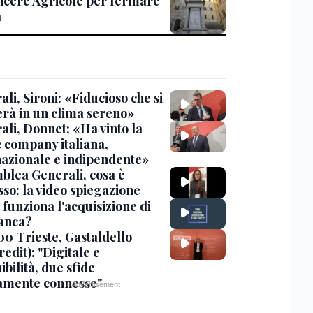
ncere Agricole per fermare
a
li, Sironi: «Fiducioso che si
erà in un clima sereno»
ali, Donnet: «Ha vinto la
c company italiana,
nazionale e indipendente»
blea Generali, cosa è
sso: la video spiegazione
funziona l'acquisizione di
anca?
00 Trieste, Gastaldello
edit): "Digitale e
ibilità, due sfide
tamente connesse"