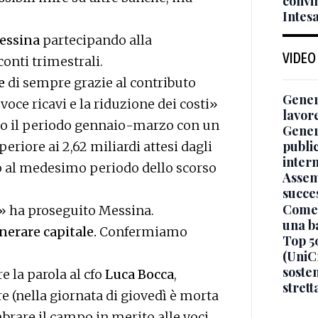
convi
Intes
essina
partecipando alla
VIDEO
conti trimestrali.
e
di sempre grazie al contributo
Genera
voce ricavi e la riduzione dei costi»
lavor
ato il periodo gennaio-marzo con un
Gener
publi
uperiore ai 2,62 miliardi attesi dagli
inter
tto al medesimo periodo dello scorso
Assem
succe
Come 
» ha proseguito Messina.
una b
enerare capitale.
Confermiamo
Top 5
(UniCr
sosten
e la parola al cfo
Luca Bocca
,
stret
e (nella giornata di giovedì è morta
are il campo in merito alle voci