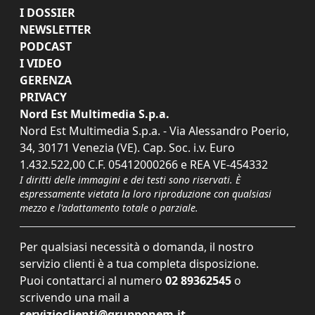
I DOSSIER
NEWSLETTER
PODCAST
I VIDEO
GERENZA
PRIVACY
Nord Est Multimedia S.p.a.
Nord Est Multimedia S.p.a. - Via Alessandro Poerio,
34, 30171 Venezia (VE). Cap. Soc. i.v. Euro
1.432.522,00 C.F. 05412000266 e REA VE-454332
I diritti delle immagini e dei testi sono riservati. È
espressamente vietata la loro riproduzione con qualsiasi
mezzo e l'adattamento totale o parziale.
Per qualsiasi necessità o domanda, il nostro
servizio clienti è a tua completa disposizione.
Puoi contattarci al numero
02 89362545
o
scrivendo una mail a
servizioclienti@grupponem.it
.