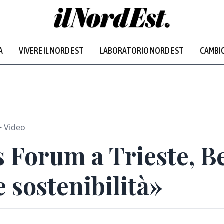
A
VIVERE IL NORD EST
LABORATORIO NORD EST
CAMBIO
Prevalentem
Video
 Forum a Trieste, B
 sostenibilità»