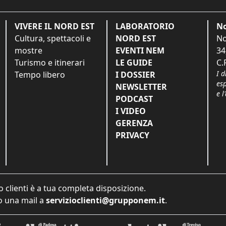
VIVERE IL NORD EST
LABORATORIO
No
Cultura, spettacoli e
NORD EST
No
mostre
EVENTI NEM
34
Turismo e itinerari
LE GUIDE
C.
I d
Tempo libero
I DOSSIER
es
NEWSLETTER
e l
PODCAST
I VIDEO
GERENZA
PRIVACY
o clienti è a tua completa disposizione.
 una mail a
servizioclienti@grupponem.it
.