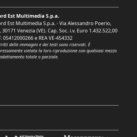
rd Est Multimedia S.p.a.
rd Est Multimedia S.p.a. - Via Alessandro Poerio,
, 30171 Venezia (VE). Cap. Soc. i.v. Euro 1.432.522,00
F. 05412000266 e REA VE-454332
iritti delle immagini e dei testi sono riservati. È
pressamente vietata la loro riproduzione con qualsiasi mezzo
'adattamento totale o parziale.