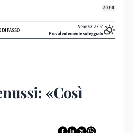
ACCEDI
Udine
:
28.2
°
Venezia
:
27.5
°
 DI PASSO
ente soleggiato
Prevalentemente soleggiato
enussi: «Così