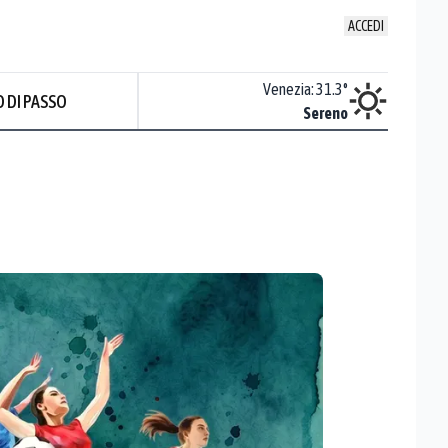
ACCEDI
Udine
:
31.1
°
Venezia
:
31.3
°
 DI PASSO
Sereno
Sereno