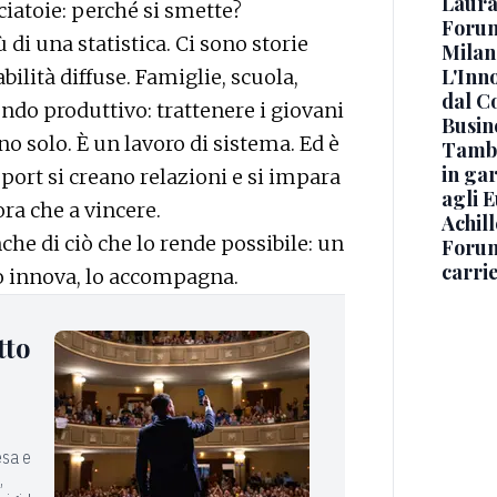
Laura
iatoie: perché si smette?
Forum
i una statistica. Ci sono storie
Milan
L'Inn
ilità diffuse. Famiglie, scuola,
dal C
ondo produttivo: trattenere i giovani
Busin
o solo. È un lavoro di sistema. Ed è
Tambe
in gar
port si creano relazioni e si impara
agli 
ora che a vincere.
Achil
he di ciò che lo rende possibile: un
Forum
carrie
lo innova, lo accompagna.
tto
esa e
,