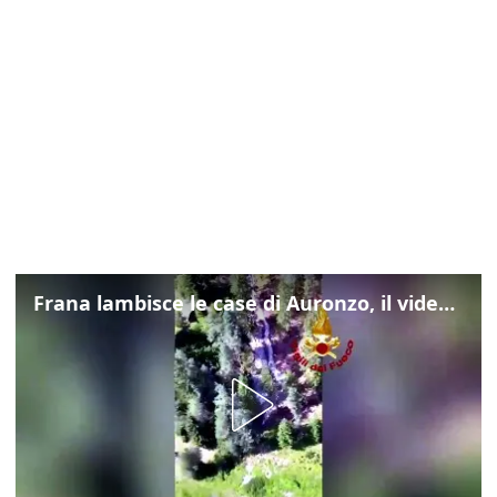
Frana lambisce le case di Auronzo, il video dall'elicottero dei vigili del fuoco