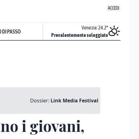
ACCEDI
Udine
:
23.1
°
Venezia
:
24.2
°
 DI PASSO
Nuvoloso
Prevalentemente soleggiato
Dossier:
Link Media Festival
no i giovani,