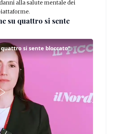
danni alla salute mentale dei
piattaforme.
e su quattro si sente
 quattro si sente bloccato"