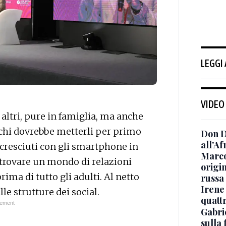
LEGGI
VIDEO
 altri, pure in famiglia, ma anche
di chi dovrebbe metterli per primo
Don D
all'Af
 cresciuti con gli smartphone in
Marco
trovare un mondo di relazioni
origin
rima di tutto gli adulti. Al netto
russa
Irene
le strutture dei social.
quattr
Gabri
sulla 