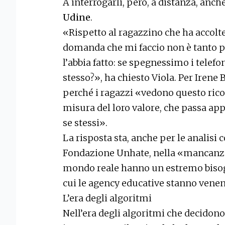
A interrogarli, però, a distanza, anch
Udine
.
«Rispetto al ragazzino che ha accoltel
domanda che mi faccio non è tanto pe
l’abbia fatto: se spegnessimo i telefo
stesso?», ha chiesto Viola. Per Irene 
perché i ragazzi «vedono questo ri
misura del loro valore, che passa app
se stessi».
La risposta sta, anche per le analisi 
Fondazione Unhate, nella «mancanza
mondo reale hanno un estremo bisogno
cui le agency educative stanno vene
L’era degli algoritmi
Nell’era degli algoritmi che decidono