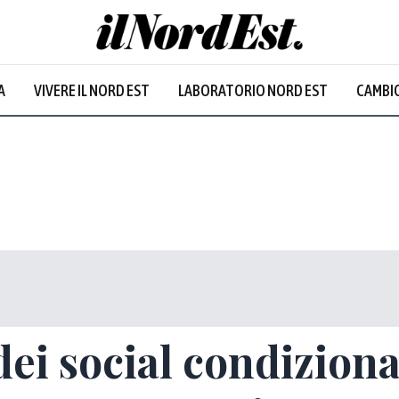
A
VIVERE IL NORD EST
LABORATORIO NORD EST
CAMBIO
ei social condiziona