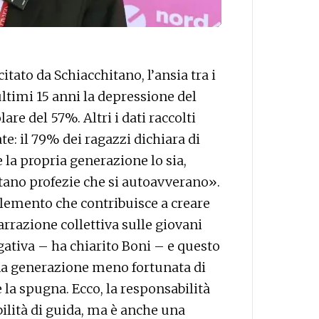
itato da Schiacchitano, l’ansia tra i
ltimi 15 anni la depressione del
are del 57%. Altri i dati raccolti
e: il 79% dei ragazzi dichiara di
 la propria generazione lo sia,
tano profezie che si autoavverano».
 elemento che contribuisce a creare
narrazione collettiva sulle giovani
ativa – ha chiarito Boni – e questo
una generazione meno fortunata di
 la spugna. Ecco, la responsabilità
ilità di guida, ma è anche una