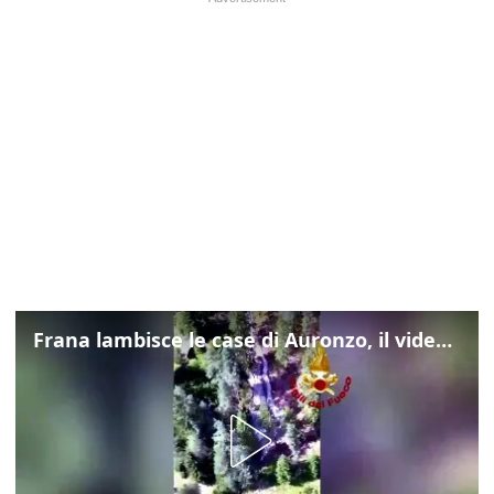
Frana lambisce le case di Auronzo, il video dall'elicottero dei vigili del fuoco