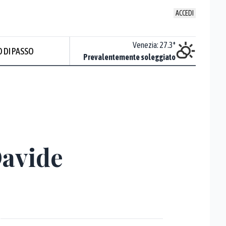
ACCEDI
Udine
:
24.1
°
Venezia
:
27.3
°
 DI PASSO
Nuvoloso
Prevalentemente soleggiato
Prev
Davide