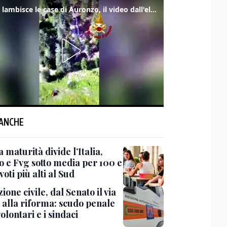
Frana lambisce le case di Auronzo, il video dall'elicottero dei vigili del fuoco
 ANCHE
a maturità divide l’Italia,
o e Fvg sotto media per 100 e
 voti più alti al Sud
ione civile, dal Senato il via
a alla riforma: scudo penale
volontari e i sindaci