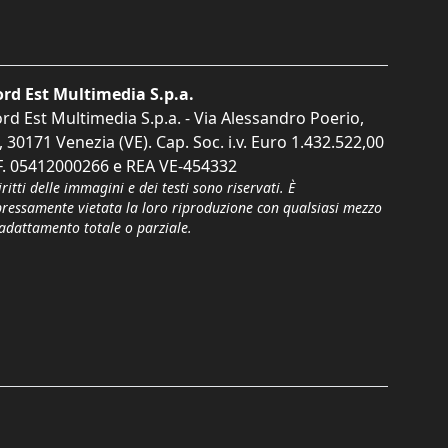
rd Est Multimedia S.p.a.
rd Est Multimedia S.p.a. - Via Alessandro Poerio,
, 30171 Venezia (VE). Cap. Soc. i.v. Euro 1.432.522,00
F. 05412000266 e REA VE-454332
iritti delle immagini e dei testi sono riservati. È
pressamente vietata la loro riproduzione con qualsiasi mezzo
'adattamento totale o parziale.