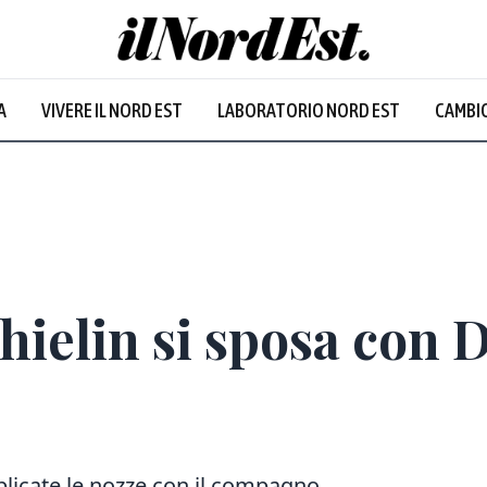
A
VIVERE IL NORD EST
LABORATORIO NORD EST
CAMBIO
ielin si sposa con 
bblicate le nozze con il compagno,