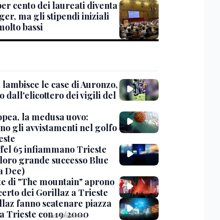
per cento dei laureati diventa
r, ma gli stipendi iniziali
molto bassi
 lambisce le case di Auronzo,
eo dall'elicottero dei vigili del
opea, la medusa uovo:
no gli avvistamenti nel golfo
este
iffel 65 infiammano Trieste
l loro grande successo Blue
a Dee)
te di "The mountain" aprono
certo dei Gorillaz a Trieste
illaz fanno scatenare piazza
 a Trieste con 19/2000