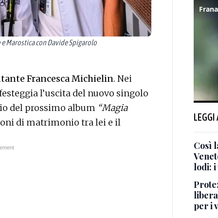
o e Marostica con Davide Spigarolo
antante Francesca Michielin
. Nei
 festeggia l’uscita del nuovo singolo
ncio del prossimo album
“Magia
LEGGI
ni di matrimonio tra lei e il
Così l
Venet
lodi: i
Protez
liber
per i 