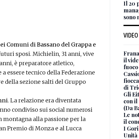
Il 20 
manage
sono 
VIDEO
nei Comuni di Bassano del Grappa e
Frana
futuri sposi. Michielin, 31 anni, vive
il vid
anni, è preparatore atletico,
fuoco
re a essere tecnico della Federazione
Cassi
fiocca
ore della sezione salti del Gruppo
di Tri
Gli E
nni
. La relazione era diventata
con i
(Da B
hanno condiviso sui social numerosi
Le no
n montagna alla passione per la
il con
Gran Premio di Monza e al Lucca
I Gor
Unità