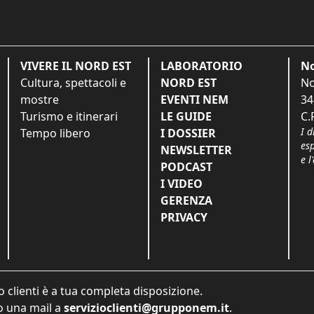
VIVERE IL NORD EST
LABORATORIO
No
Cultura, spettacoli e
NORD EST
No
mostre
EVENTI NEM
34
Turismo e itinerari
LE GUIDE
C.
I d
Tempo libero
I DOSSIER
es
NEWSLETTER
e l
PODCAST
I VIDEO
GERENZA
PRIVACY
o clienti è a tua completa disposizione.
 una mail a
servizioclienti@grupponem.it
.