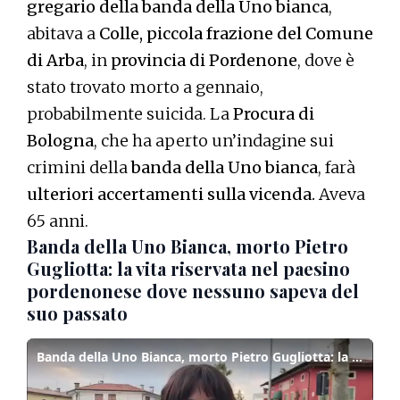
gregario della banda della Uno bianca
,
abitava a
Colle, piccola frazione del Comune
di Arba
, in
provincia di Pordenone
, dove è
stato trovato morto a gennaio,
probabilmente suicida. La
Procura di
Bologna
, che ha aperto un’indagine sui
crimini della
banda della Uno bianca
, farà
ulteriori accertamenti sulla vicenda.
Aveva
65 anni.
Banda della Uno Bianca, morto Pietro
Gugliotta: la vita riservata nel paesino
pordenonese dove nessuno sapeva del
suo passato
Banda della Uno Bianca, morto Pietro Gugliotta: la vita riservata nel paesino pordenonese dove nessuno sapeva del suo passato