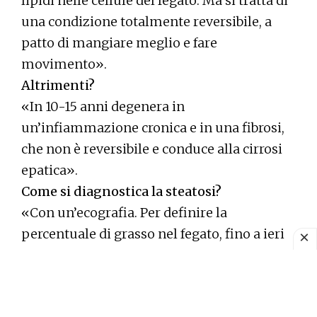
lipidi nelle cellule del fegato. Ma si tratta di
una condizione totalmente reversibile, a
patto di mangiare meglio e fare
movimento».
Altrimenti?
«In 10-15 anni degenera in
un’infiammazione cronica e in una fibrosi,
che non è reversibile e conduce alla cirrosi
epatica».
Come si diagnostica la steatosi?
«Con un’ecografia. Per definire la
percentuale di grasso nel fegato, fino a ieri
avevamo bisogno di una risonanza
magnetica, un esame molto costoso, non di
routine. Ma ora, con l’Università di Bari,