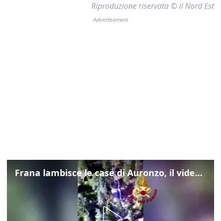
Riproduzione riservata © il Nord Est
Frana lambisce le case di Auronzo, il video dall'elicottero dei vigili del fuoco