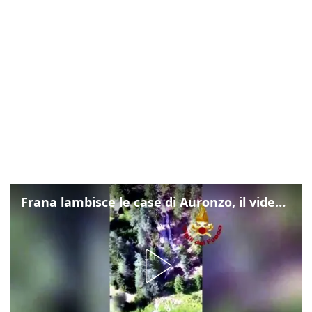
Frana lambisce le case di Auronzo, il video dall'elicottero dei vigili del fuoco