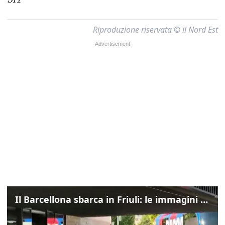
Riproduzione riservata © il Nord Est
Il Barcellona sbarca in Friuli: le immagini dell'arrivo in albergo